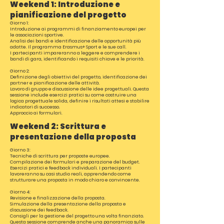
Weekend 1: Introduzione e
pianificazione del progetto
Giorno 1:
Introduzione ai programmi di finanziamento europei per
le associazioni sportive.
Analisi dei bandi e identificazione delle opportunità più
adatte. Il programma Erasmus+ Sport e le sue call.
I partecipanti impareranno a leggere e comprendere i
bandi di gara, identificando i requisiti chiave e le priorità.
Giorno 2:
Definizione degli obiettivi del progetto,
identificazione dei
partner e pianificazione delle attività.
Lavoro di gruppo e discussione delle idee progettuali. Questa
sessione include esercizi pratici su come costruire una
logica progettuale solida, definire i risultati attesi e stabilire
indicatori di successo.
Approccio ai formulari.
Weekend 2: Scrittura e
presentazione della proposta
Giorno 3:
Tecniche di scrittura per proposte europee.
Compilazione dei formulari e preparazione del budget.
Esercizi pratici e feedback individuali. I partecipanti
lavoreranno su casi studio reali, apprendendo come
strutturare una proposta in modo chiaro e convincente.
Giorno 4:
Revisione e finalizzazione della proposta.
Simulazione della presentazione della proposta e
discussione dei feedback.
Consigli per la gestione del progetto una volta finanziato.
Questa sessione comprende anche una panoramica sulle