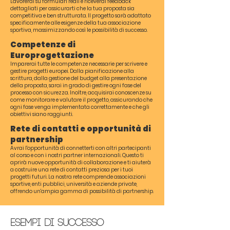
Lavorerai su formulari reali e riceverai feedback
dettagliati per assicurarti che la tua proposta sia
competitiva e ben strutturata. Il progetto sarà adattato
specificamente alle esigenze della tua associazione
sportiva, massimizzando così le possibilità di successo.
Competenze di
Europrogettazione
Imparerai tutte le competenze necessarie per scrivere e
gestire progetti europei. Dalla pianificazione alla
scrittura, dalla gestione del budget alla presentazione
della proposta, sarai in grado di gestire ogni fase del
processo con sicurezza. Inoltre, acquisirai conoscenze su
come monitorare e valutare il progetto, assicurando che
ogni fase venga implementata correttamente e che gli
obiettivi siano raggiunti.
Rete di contatti e opportunità di
partnership
Avrai l'opportunità di connetterti con altri partecipanti
al corso e con i nostri partner internazionali. Questo ti
aprirà nuove opportunità di collaborazione e ti aiuterà
a costruire una rete di contatti preziosa per i tuoi
progetti futuri. La nostra rete comprende associazioni
sportive, enti pubblici, università e aziende private,
offrendo un'ampia gamma di possibilità di partnership.
Esempi di Successo