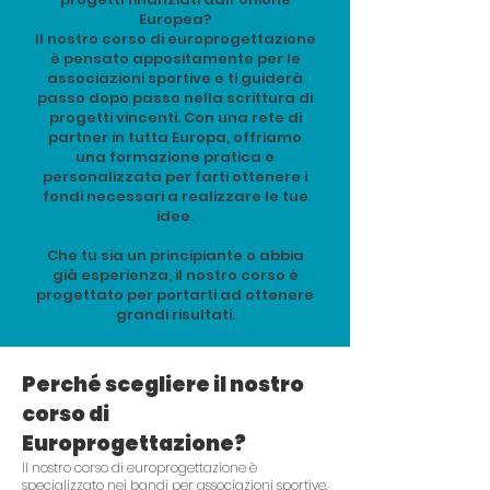
Europea?
Il nostro corso di europrogettazione
è pensato appositamente per le
associazioni sportive e ti guiderà
passo dopo passo nella scrittura di
progetti vincenti. Con una rete di
partner in tutta Europa, offriamo
una formazione pratica e
personalizzata per farti ottenere i
fondi necessari a realizzare le tue
idee.
Che tu sia un principiante o abbia
già esperienza, il nostro corso è
progettato per portarti ad ottenere
grandi risultati.
Perché scegliere il nostro
corso di
Europrogettazione?
Il nostro corso di europrogettazione è
specializzato nei bandi per associazioni sportive.