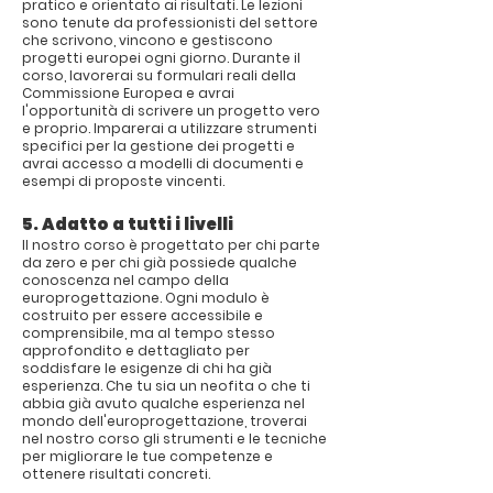
pratico e orientato ai risultati. Le lezioni
sono tenute da professionisti del settore
che scrivono, vincono e gestiscono
progetti europei ogni giorno. Durante il
corso, lavorerai su formulari reali della
Commissione Europea e avrai
l'opportunità di scrivere un progetto vero
e proprio. Imparerai a utilizzare strumenti
specifici per la gestione dei progetti e
avrai accesso a modelli di documenti e
esempi di proposte vincenti.
5. Adatto a tutti i livelli
Il nostro corso è progettato per chi parte
da zero e per chi già possiede qualche
conoscenza nel campo della
europrogettazione. Ogni modulo è
costruito per essere accessibile e
comprensibile, ma al tempo stesso
approfondito e dettagliato per
soddisfare le esigenze di chi ha già
esperienza. Che tu sia un neofita o che ti
abbia già avuto qualche esperienza nel
mondo dell'europrogettazione, troverai
nel nostro corso gli strumenti e le tecniche
per migliorare le tue competenze e
ottenere risultati concreti.