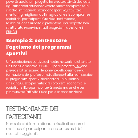
povertà assoluta. Il progetto ha creato attività dedicate
agli allenatori affinchè avessero nuove competenze in
gradi di mitigare l'abbandono sportivo, attività di
mentoring, migliorando l'integrazione e le competenze
sociali dei partecipanti. Grazie al nostro corso,
l'associazione è riuscita a presentare una proposta ben
strutturata e convincente. il progetto in questione è
PUNCH
Esempio 2: contrastare
l'ageismo dei programmi
sportivi
Un'associazione sportiva del nostro network ha ottenuto
un finanziamento di €60.000 pe ril progetto
TAS
, che
prevede l'attenzione al fenomeno dell'ageismo e e la
formazione dei professionisti dello sport alla realizzazioe
di programmi sportivi dedicati ad un pubblico
anziano. Questo per mitigare i problemi economici e
sociali che l'Europa incontrerà presto, ma anche per
promuovere l'attività fisica per le persone anziane.
Testimonianze dei
Partecipanti
Non solo abbiamo ottenuto risultati concreti,
ma i nostri partecipanti sono entusiasti dei
risultati raggiunti: