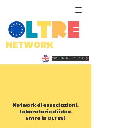
NETWORK
SWITCH TO ITALIAN
CHI SIAMO
Network di associazioni,
Laboratorio di idee.
Entra in OLTRE!